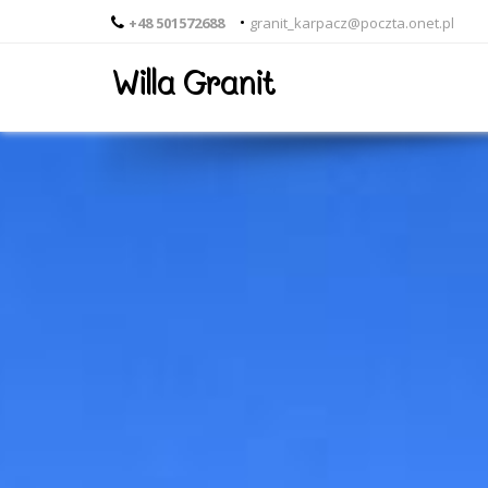
•
+48 501572688
granit_karpacz@poczta.onet.pl
Willa Granit