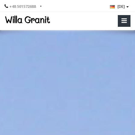
•
+48 501572688
[DE]
Willa Granit