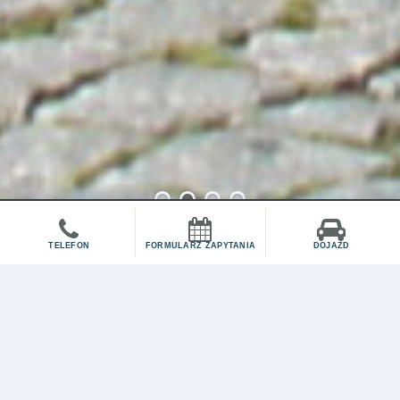
1
2
3
4
TELEFON
FORMULARZ ZAPYTANIA
DOJAZD
O nas